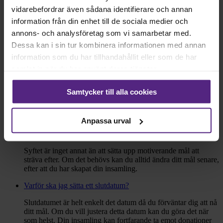
vidarebefordrar även sådana identifierare och annan
Slutdatum
information från din enhet till de sociala medier och
annons- och analysföretag som vi samarbetar med.
Ett uttalat slutdatum kan skapa en känsla av att det är
Dessa kan i sin tur kombinera informationen med annan
brådskande och leda till snabbare åtgärder.
information som du har tillhandahållit eller som de har
samlat in när du har använt deras tjänster.
Skapa din insamling
Genom att fortsätta godkänner jag
villkoren
och
integritetspolicyn
Samtycker till alla cookies
för Läkarmissionen.
Frågor
Anpassa urval
Varför behöver jag ett mål?
Syftet är inget annat än att sätta upp motiverande mål att
sträva efter. Om det behövs kan du alltid ändra ditt mål senare,
efter att du har skapat din insamling.
Varför ska jag sätta ett slutdatum?
Slutdatumet är helt enkelt det datum då du förväntar dig att nå
ditt mål. Om du vill justera detta datum kan du göra det när
som helst. Din insamling kan fortfarande ta emot donationer