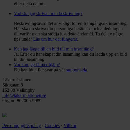
efter detta datum.
Vad ska jag skriva i min beskrivning?
Beskrivningsavsnittet är viktigt för en framgångsrik insamling.
Här ska du skriva din personliga berättelse och anledningen
till varför man ska stödja just detta ändamål. Ta del av några
tips under
Läs om hur det fungerar
.
Kan jag lägga till en bild till min insamling?
Ja. Efter du har skapat din insamling kan du ladda upp en bild
till din insamling.
Var kan jag få mer hjälp?
Du kan hitta fler svar på vår
supportsida
.
Läkarmissionen
Siktgatan 8
162 88 Vällingby
info@lakarmissionen.se
Org nr: 802005-9989
Personuppgiftspolicy
·
Cookies
·
Villkor