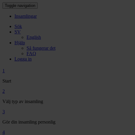
Toggle navigation
Insamlingar
Sök
SV
English
Hjälp
Så fungerar det
FAQ
Logga in
1
Start
2
Välj typ av insamling
3
Gör din insamling personlig
4