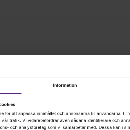
nsamling, och försök att besvara följande frågor: Vilket ändamål samlar 
Information
mlingen. Detta kan t. ex. vara ett företags-eller gruppnamn.
cookies
e för att anpassa innehållet och annonserna till användarna, tillh
vår trafik. Vi vidarebefordrar även sådana identifierare och anna
nnons- och analysföretag som vi samarbetar med. Dessa kan i sin