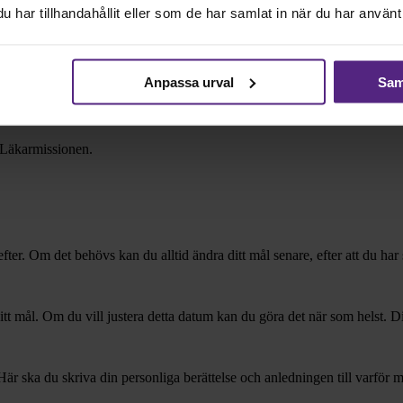
höj sedan målet.
har tillhandahållit eller som de har samlat in när du har använt 
Anpassa urval
Samt
h leda till snabbare åtgärder.
 Läkarmissionen.
efter. Om det behövs kan du alltid ändra ditt mål senare, efter att du har
ditt mål. Om du vill justera detta datum kan du göra det när som helst. 
Här ska du skriva din personliga berättelse och anledningen till varför 