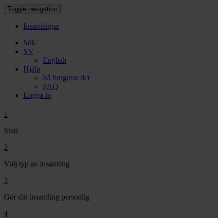
Toggle navigation
Insamlingar
Sök
SV
English
Hjälp
Så fungerar det
FAQ
Logga in
1
Start
2
Välj typ av insamling
3
Gör din insamling personlig
4