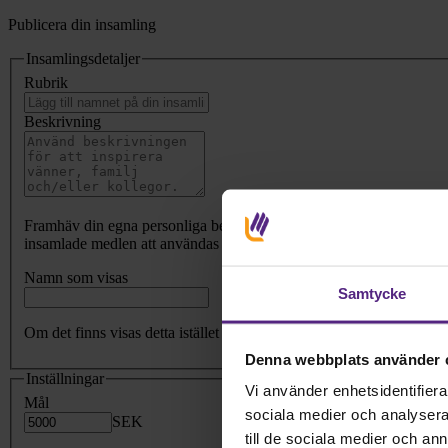
Publicera din insamling
Insamlingsdetaljer
Rubrik
Beskrivning
Framhäv din egna personliga berättelse om varför du har startat en i
insamlade medlen att användas till? Hur kan ditt nätverk hjälpa?
Namn som visas
Samtycke
Om det finns visas detta istället för ditt namn som skaparen av insa
Denna webbplats använder 
Inställningar
Vi använder enhetsidentifierar
Mål
sociala medier och analysera 
SEK
till de sociala medier och a