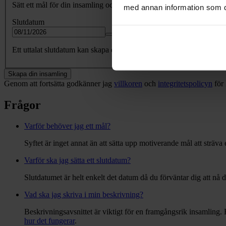
Sätt ett mål för din insamling och följ utvecklingen. Börja lågt och 
med annan information som du 
Slutdatum
Ett uttalat slutdatum kan skapa en känsla av att det är brådskande oc
Skapa din insamling
Genom att fortsätta godkänner jag
villkoren
och
integritetspolicyn
för
Frågor
Varför behöver jag ett mål?
Syftet är inget annat än att sätta upp motiverande mål att sträva 
Varför ska jag sätta ett slutdatum?
Slutdatumet är helt enkelt det datum då du förväntar dig att nå 
Vad ska jag skriva i min beskrivning?
Beskrivningsavsnittet är viktigt för en framgångsrik insamling. 
hur det fungerar
.