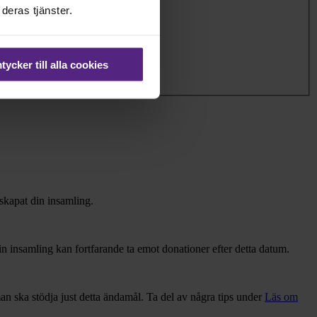
deras tjänster.
ycker till alla cookies
 skapat din insamling.
Din insamling kan fortfarande ta emot donationer efter detta datum.
man ska stödja just detta ändamål. Ta del av några tips under
Läs om