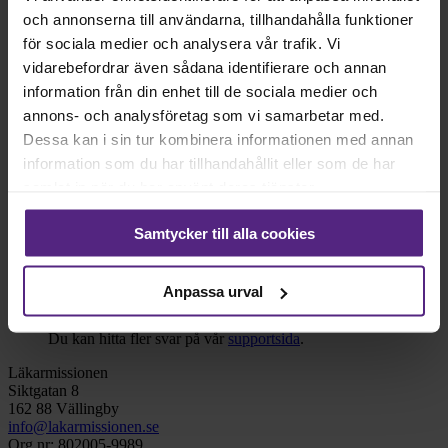
och annonserna till användarna, tillhandahålla funktioner
Dödsdag
för sociala medier och analysera vår trafik. Vi
Datum för begravning
vidarebefordrar även sådana identifierare och annan
information från din enhet till de sociala medier och
Text till minnesinsamlingen
annons- och analysföretag som vi samarbetar med.
Dessa kan i sin tur kombinera informationen med annan
information som du har tillhandahållit eller som de har
samlat in när du har använt deras tjänster.
Spara och fortsätt
Genom att fortsätta godkänner jag
villkoren
och
integritetspolicyn
Samtycker till alla cookies
för Läkarmissionen.
Frågor
Anpassa urval
Var kan jag få mer hjälp?
Du kan hitta fler svar på vår
supportsida
.
Läkarmissionen
Siktgatan 8
162 88 Vällingby
info@lakarmissionen.se
Org nr: 802005-9989