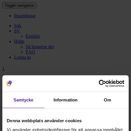
Toggle navigation
Insamlingar
Sök
SV
English
Hjälp
Så fungerar det
FAQ
Logga in
1
Skapa minnesinsamling
2
Dina uppgifter
Samtycke
Information
Om
Till minne av
Namn
Denna webbplats använder cookies
Födelsedag
Vi använder enhetsidentifierare för att anpassa innehållet