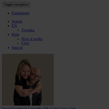
Toggle navigation
Fundraisers
Search
EN
Svenska
Help
How it works
FAQ
Sign in
Email
Facebook
LinkedIn
QR Code
Copy Link