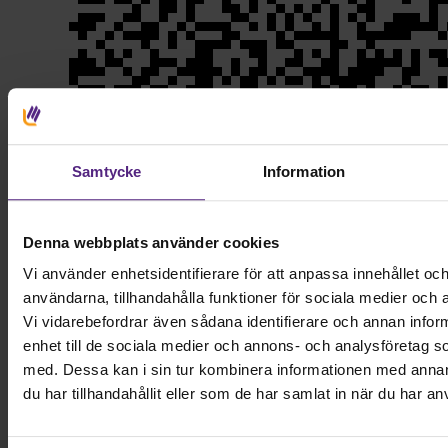
Samtycke
Information
Denna webbplats använder cookies
Vi använder enhetsidentifierare för att anpassa innehållet och
Download
I samband med att vi gifter oss önskar vi att våra nära och kära
användarna, tillhandahålla funktioner för sociala medier och a
skänker pengar till Läkarmissionen och därigenom stöttar deras
Vi vidarebefordrar även sådana identifierare och annan inform
arbete för människor i utsatthet.
enhet till de sociala medier och annons- och analysföretag 
Tack!
med. Dessa kan i sin tur kombinera informationen med anna
du har tillhandahållit eller som de har samlat in när du har an
Läkarmissionen är en internationell biståndsorganisation som arbetar
både i akuta kriser och med långsiktig utveckling. De fokuserar på
hälsa, utbildning, matsäkerhet samt tillgång till rent vatten och