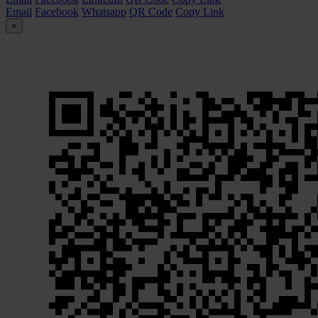
Email
Facebook
Whatsapp
QR Code
Copy Link
×