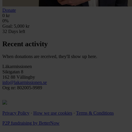
Donate
0 kr
0
%
Goal:
5,000 kr
32
Days left
Recent activity
When donations are received, they'll show up here.
Läkarmissionen
Siktgatan 8
162 88 Vällingby
info@lakarmissionen.se
Org nr: 802005-9989
Privacy Policy
·
How we use cookies
·
Terms & Conditions
P2P fundraising by BetterNow