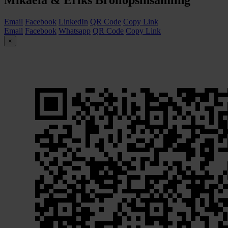
Email
Facebook
LinkedIn
QR Code
Copy Link
Email
Facebook
Whatsapp
QR Code
Copy Link
×