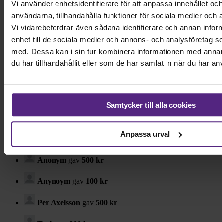
605 551 kr
Vi använder enhetsidentifierare för att anpassa innehållet och
93
%
användarna, tillhandahålla funktioner för sociala medier och a
Mål:
650 000 kr
Vi vidarebefordrar även sådana identifierare och annan inform
23
Dagar kvar
enhet till de sociala medier och annons- och analysföretag 
Senaste aktivitet
med. Dessa kan i sin tur kombinera informationen med anna
du har tillhandahållit eller som de har samlat in när du har an
Lena Forslund
gav
500 kr
Anna Axelsson
gav
100 kr
Samtycker till alla cookies
Kalle Anka
gav
300 kr
Anpassa urval
Jakob E
gav
500 kr
Anonym
gav
500 kr
Anynoym
gav
100 kr
Per Axelsson
gav
500 kr