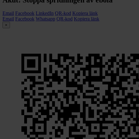
Email
Facebook
LinkedIn
QR-kod
Kopiera länk
Email
Facebook
Whatsapp
QR-kod
Kopiera länk
×