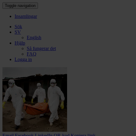
Toggle navigation
Insamlingar
Sök
SV
English
Hjälp
Så fungerar det
FAQ
Logga in
Email
Facebook
LinkedIn
QR-kod
Kopiera länk