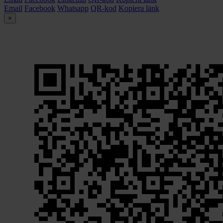
Email
Facebook
Whatsapp
QR-kod
Kopiera länk
×