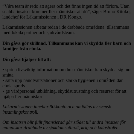
“Våra team är redo att agera och det finns ingen tid att förlora. Utan
snabba insatser kommer fler människor att dö”, säger Bruno Kitoko,
landchef för Läkarmissionen i DR Kongo.
Läkarmissionen arbetar redan i de drabbade områdena, tillsammans
med lokala partner och sjukvårdsteam.
Din gåva gör skillnad. Tillsammans kan vi skydda fler barn och
familjer från ebola.
Din gåva hjälper till att:
• sprida livsviktig information om hur människor kan skydda sig mot
smitta
• sätta upp handtvättstationer och stärka hygienen i områden där
ebola sprids
• ge vårdpersonal utbildning, skyddsutrustning och resurser för att
hjälpa fler människor
Läkarmissionen innehar 90-konto och omfattas av svensk
insamlingskontroll.
Om insatsen blir fullt finansierad går stödet till andra insatser för
människor drabbade av sjukdomsutbrott, krig och katastrofer.