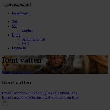
Toggle navigation
Insamlingar
Sök
SV
English
Hjälp
Så fungerar det
FAQ
Logga in
Rent vatten
Starta en insamling
Rent vatten
Email
Facebook
LinkedIn
QR-kod
Kopiera länk
Email
Facebook
Whatsapp
QR-kod
Kopiera länk
×