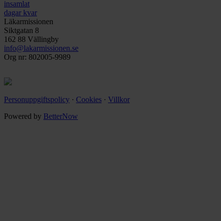
insamlat
dagar kvar
Läkarmissionen
Siktgatan 8
162 88 Vällingby
info@lakarmissionen.se
Org nr: 802005-9989
Personuppgiftspolicy
·
Cookies
·
Villkor
Powered by
BetterNow