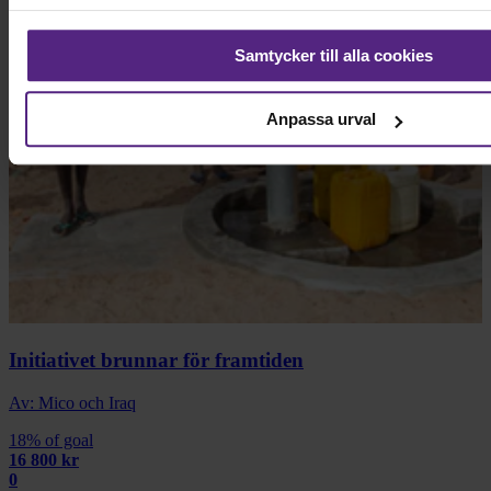
Samtycker till alla cookies
Anpassa urval
Initiativet brunnar för framtiden
Av: Mico och Iraq
18% of goal
16 800 kr
0