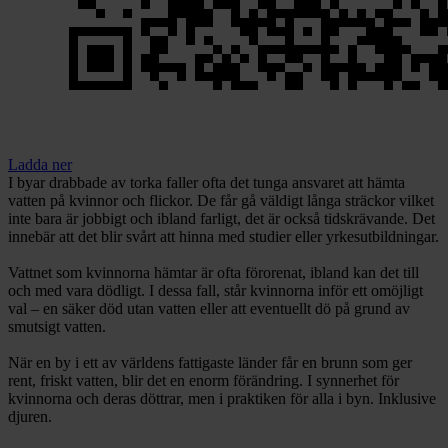
Ladda ner
I byar drabbade av torka faller ofta det tunga ansvaret att hämta
vatten på kvinnor och flickor. De får gå väldigt långa sträckor vilket
inte bara är jobbigt och ibland farligt, det är också tidskrävande. Det
innebär att det blir svårt att hinna med studier eller yrkesutbildningar.
Vattnet som kvinnorna hämtar är ofta förorenat, ibland kan det till
och med vara dödligt. I dessa fall, står kvinnorna inför ett omöjligt
val – en säker död utan vatten eller att eventuellt dö på grund av
smutsigt vatten.
När en by i ett av världens fattigaste länder får en brunn som ger
rent, friskt vatten, blir det en enorm förändring. I synnerhet för
kvinnorna och deras döttrar, men i praktiken för alla i byn. Inklusive
djuren.